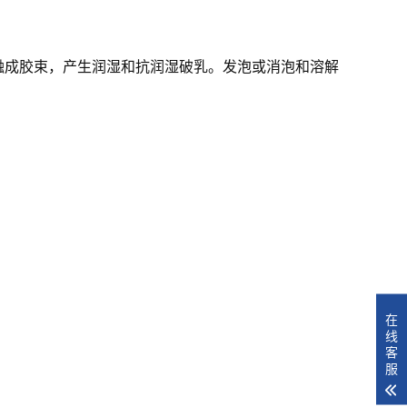
融成胶束，产生润湿和抗润湿破乳。发泡或消泡和溶解
在
线
客
服