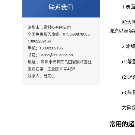
联系我们
1.表
能大
深圳市洁景科技有限公司
洗涤以满足
全国免费服务热线：0755-88878665
13802269166
2.添
手机：13802269166
邮箱：jiejing@szjiejing.cn
地址 ：深圳市光明区马田街道将围社
(1
区将石第一工业区12号4栋5
联系人：易先生
(2
(3
为确
常用的超