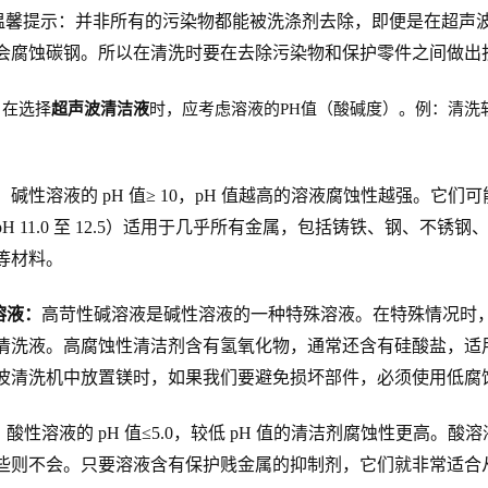
温馨提示：并非所有的污染物都能被洗涤剂去除，即便是在超声波
会腐蚀碳钢。所以在清洗时要在去除污染物和保护零件之间做出
，在选择
超声波清洁液
时，应考虑溶液的PH值（酸碱度）。例：清洗
。
：
碱性溶液的 pH 值≥ 10，pH 值越高的溶液腐蚀性越强。
H 11.0 至 12.5）适用于几乎所有金属，包括铸铁、钢、
等材料。
溶液：
高苛性碱溶液是碱性溶液的一种特殊溶液。在特殊情况时
清洗液。高腐蚀性清洁剂含有氢氧化物，通常还含有硅酸盐，适
波清洗机中放置镁时，如果我们要避免损坏部件，必须使用低腐
：
酸性溶液的 pH 值≤5.0，较低 pH 值的清洁剂腐蚀性更高
些则不会。只要溶液含有保护贱金属的抑制剂，它们就非常适合